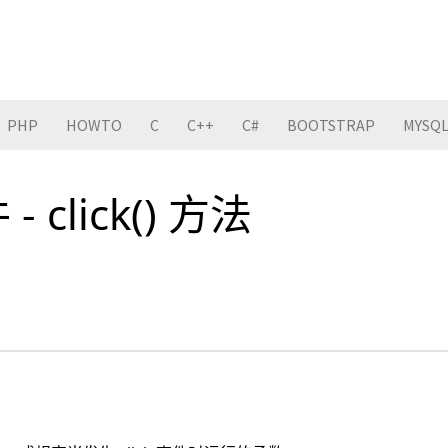
PHP
HOWTO
C
C++
C#
BOOTSTRAP
MYSQ
- click() 方法