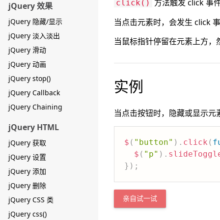
方法触发 click 
click()
jQuery 效果
jQuery 隐藏/显示
当点击元素时，会发生 click 
jQuery 淡入淡出
当鼠标指针停留在元素上方，然
jQuery 滑动
jQuery 动画
jQuery stop()
实例
jQuery Callback
jQuery Chaining
当点击按钮时，隐藏或显示元
jQuery HTML
$
(
"button"
)
.
click
(
f
jQuery 获取
$
(
"p"
)
.
slideToggl
jQuery 设置
}
)
;
jQuery 添加
jQuery 删除
jQuery CSS 类
亲自试一试
jQuery css()