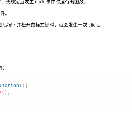
事件，或规定当发生 click 事件时运行的函数。
事件。
后按下并松开鼠标左键时，就会发生一次 click。
素：
unction
(
)
{
e
(
)
;