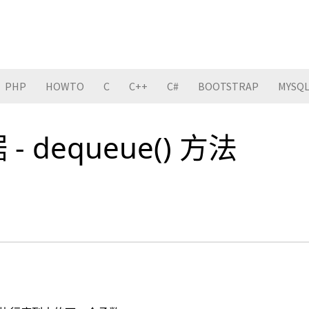
PHP
HOWTO
C
C++
C#
BOOTSTRAP
MYSQ
 - dequeue() 方法