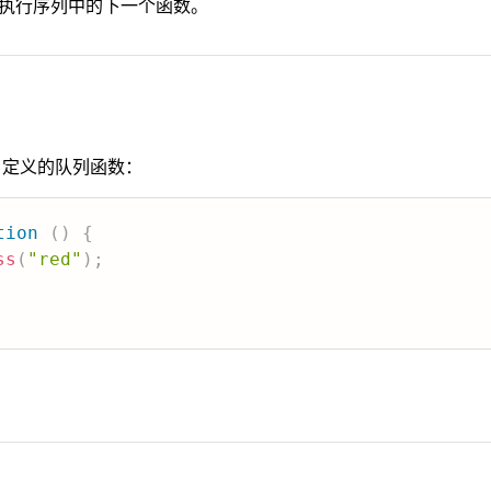
执行序列中的下一个函数。
定义的队列函数：
tion
(
)
{
ss
(
"red"
)
;