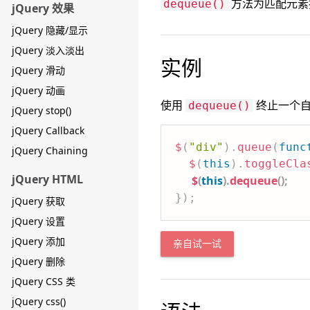
方法为匹配元素
dequeue()
jQuery 效果
jQuery 隐藏/显示
jQuery 淡入淡出
实例
jQuery 滑动
jQuery 动画
使用
终止一个自
dequeue()
jQuery stop()
jQuery Callback
$
(
"div"
)
.
queue
(
func
jQuery Chaining
$
(
this
)
.
toggleCla
jQuery HTML
$
(
this
)
.
dequeue
(
)
;
}
)
;
jQuery 获取
jQuery 设置
jQuery 添加
亲自试一试
jQuery 删除
jQuery CSS 类
jQuery css()