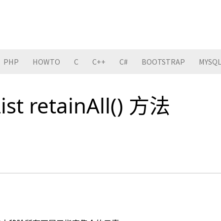
PHP
HOWTO
C
C++
C#
BOOTSTRAP
MYSQ
ist retainAll() 方法