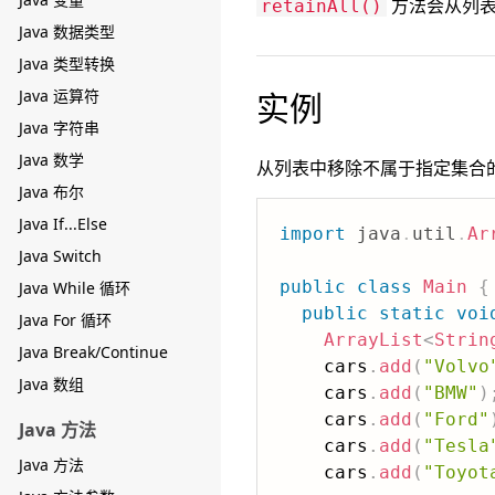
方法会从列表
retainAll()
Java 数据类型
Java 类型转换
Java 运算符
实例
Java 字符串
Java 数学
从列表中移除不属于指定集合
Java 布尔
Java If...Else
import
java
.
util
.
Ar
Java Switch
public
class
Main
{
Java While 循环
public
static
voi
Java For 循环
ArrayList
<
Strin
Java Break/Continue
    cars
.
add
(
"Volvo
Java 数组
    cars
.
add
(
"BMW"
)
    cars
.
add
(
"Ford"
Java 方法
    cars
.
add
(
"Tesla
Java 方法
    cars
.
add
(
"Toyot