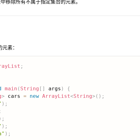
中移除所有不属于指定集合的元素。
的元素：
rayList
;
d
main
(
String
[
]
 args
)
{
g
>
 cars 
=
new
ArrayList
<
String
>
(
)
;
"
)
;
;
)
;
"
)
;
a"
)
;