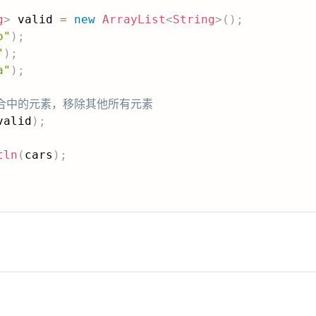
g
>
 valid 
=
new
ArrayList
<
String
>
(
)
;
o"
)
;
"
)
;
a"
)
;
 集合中的元素，移除其他所有元素
valid
)
;
tln
(
cars
)
;