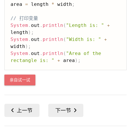
area 
=
 length 
*
 width
;
// 打印变量
System
.
out
.
println
(
"Length is: "
+
length
)
;
System
.
out
.
println
(
"Width is: "
+
width
)
;
System
.
out
.
println
(
"Area of the 
rectangle is: "
+
 area
)
;
亲自试一试