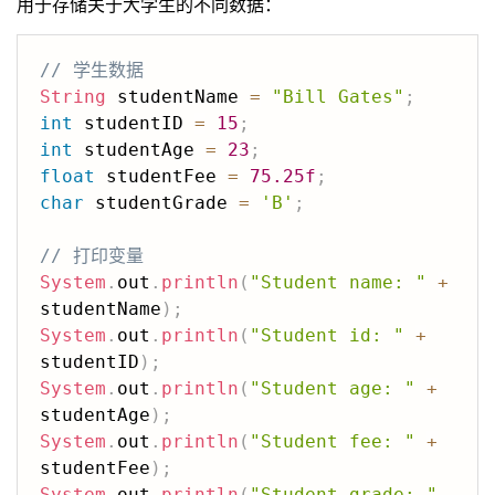
用于存储关于大学生的不同数据：
// 学生数据
String
 studentName 
=
"Bill Gates"
;
int
 studentID 
=
15
;
int
 studentAge 
=
23
;
float
 studentFee 
=
75.25f
;
char
 studentGrade 
=
'B'
;
// 打印变量
System
.
out
.
println
(
"Student name: "
+
studentName
)
;
System
.
out
.
println
(
"Student id: "
+
studentID
)
;
System
.
out
.
println
(
"Student age: "
+
studentAge
)
;
System
.
out
.
println
(
"Student fee: "
+
studentFee
)
;
System
.
out
.
println
(
"Student grade: "