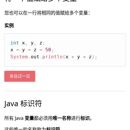
您也可以在一行将相同的值赋给多个变量：
实例
int
 x
,
 y
,
 z
;
x 
=
 y 
=
 z 
=
50
;
System
.
out
.
println
(
x 
+
 y 
+
 z
)
;
亲自试一试
Java 标识符
所有 Java
变量
都必须用
唯一名称
进行
标识
。
这些唯一的名称称为
标识符
。