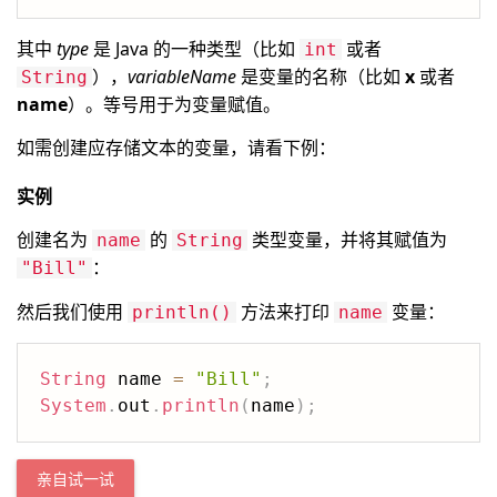
其中
type
是 Java 的一种类型（比如
或者
int
），
variableName
是变量的名称（比如
x
或者
String
name
）。等号用于为变量赋值。
如需创建应存储文本的变量，请看下例：
实例
创建名为
的
类型变量，并将其赋值为
name
String
：
"Bill"
然后我们使用
方法来打印
变量：
println()
name
String
 name 
=
"Bill"
;
System
.
out
.
println
(
name
)
;
亲自试一试