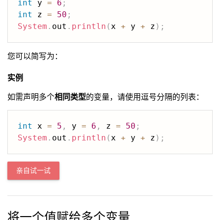
int
 y 
=
6
;
int
 z 
=
50
;
System
.
out
.
println
(
x 
+
 y 
+
 z
)
;
您可以简写为：
实例
如需声明多个
相同类型
的变量，请使用逗号分隔的列表：
int
 x 
=
5
,
 y 
=
6
,
 z 
=
50
;
System
.
out
.
println
(
x 
+
 y 
+
 z
)
;
亲自试一试
将一个值赋给多个变量