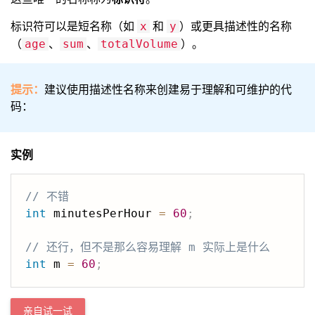
标识符可以是短名称（如
和
）或更具描述性的名称
x
y
（
、
、
）。
age
sum
totalVolume
提示：
建议使用描述性名称来创建易于理解和可维护的代
码：
实例
// 不错
int
 minutesPerHour 
=
60
;
// 还行，但不是那么容易理解 m 实际上是什么
int
 m 
=
60
;
亲自试一试