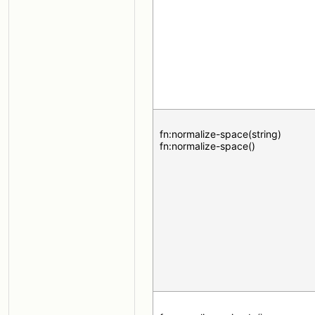
fn:normalize-space(string)
fn:normalize-space()