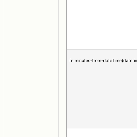
fn:minutes-from-dateTime(dateti