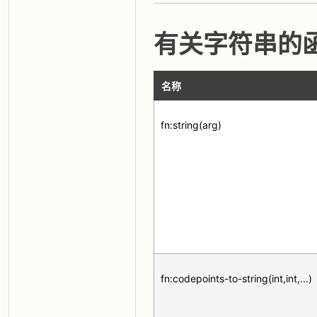
有关字符串的
名称
fn:string(arg)
fn:codepoints-to-string(int,int,...)