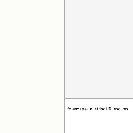
fn:escape-uri(stringURI,esc-res)