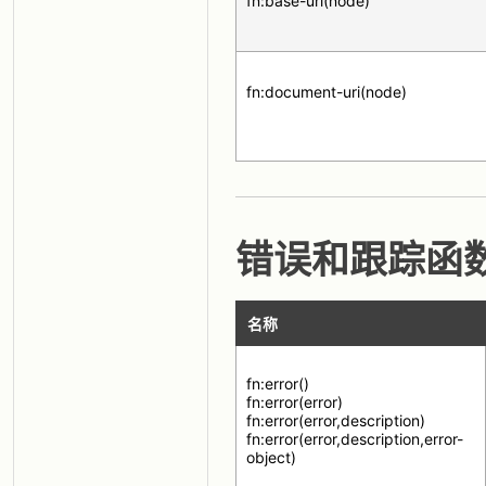
fn:base-uri(node)
fn:document-uri(node)
错误和跟踪函
名称
fn:error()
fn:error(error)
fn:error(error,description)
fn:error(error,description,error-
object)