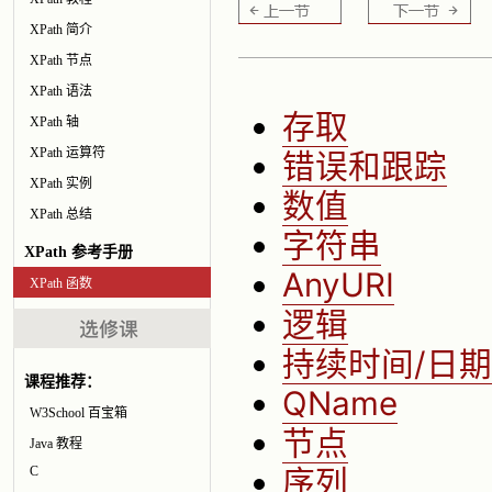
XPath 简介
XPath 节点
XPath 语法
存取
XPath 轴
XPath 运算符
错误和跟踪
XPath 实例
数值
XPath 总结
字符串
XPath 参考手册
AnyURI
XPath 函数
逻辑
持续时间/日期
课程推荐：
QName
W3School 百宝箱
节点
Java 教程
序列
C