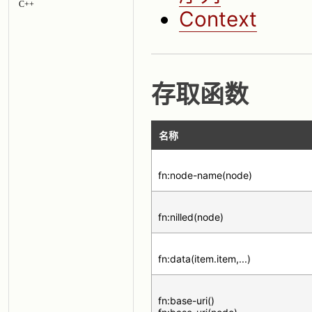
C++
Context
存取函数
名称
fn:node-name(node)
fn:nilled(node)
fn:data(item.item,...)
fn:base-uri()