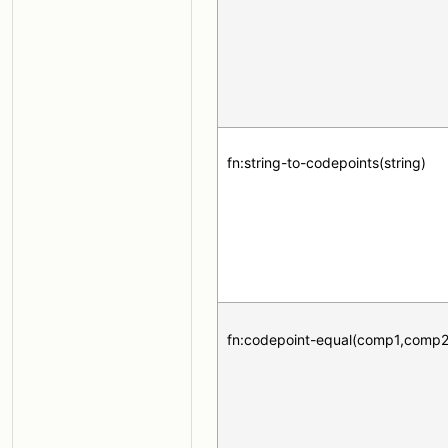
fn:string-to-codepoints(string)
fn:codepoint-equal(comp1,comp2