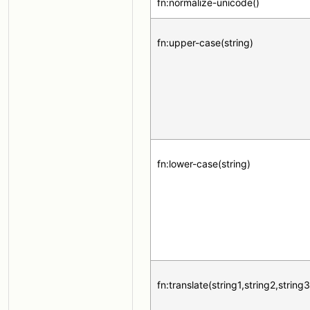
fn:normalize-unicode()
fn:upper-case(string)
fn:lower-case(string)
fn:translate(string1,string2,string3