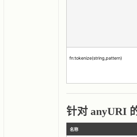
fn:tokenize(string,pattern)
针对 anyURI
名称