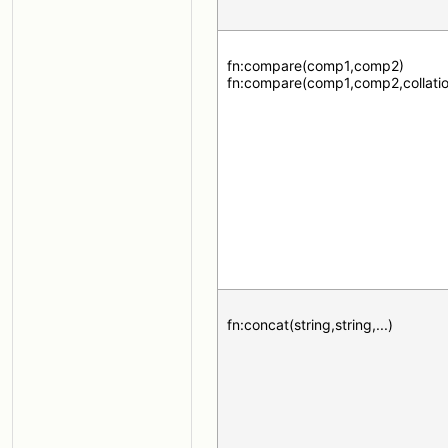
fn:compare(comp1,comp2)
fn:compare(comp1,comp2,collatio
fn:concat(string,string,...)