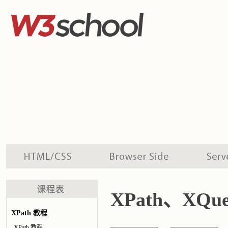
XPath、XQu
XPath 教程
XPath 教程