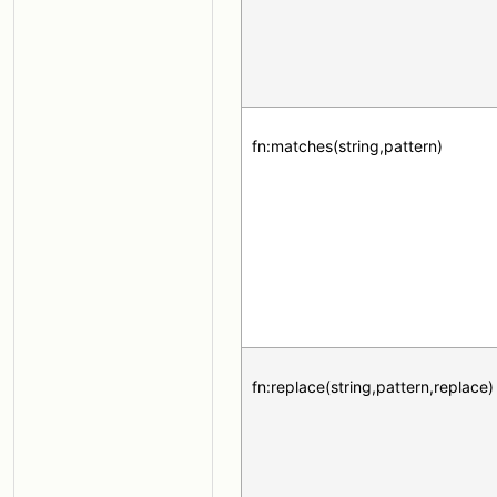
fn:matches(string,pattern)
fn:replace(string,pattern,replace)