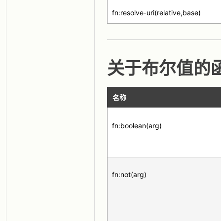
fn:resolve-uri(relative,base)
关于布尔值的
名称
fn:boolean(arg)
fn:not(arg)