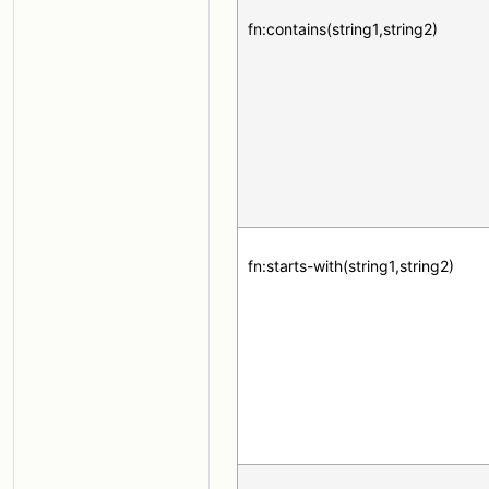
fn:contains(string1,string2)
fn:starts-with(string1,string2)