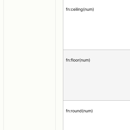
fn:ceiling(num)
fn:floor(num)
fn:round(num)