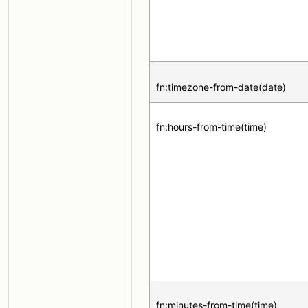
fn:timezone-from-date(date)
fn:hours-from-time(time)
fn:minutes-from-time(time)