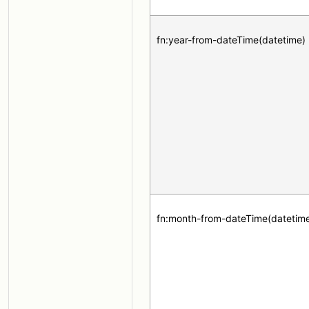
fn:year-from-dateTime(datetime)
fn:month-from-dateTime(datetim