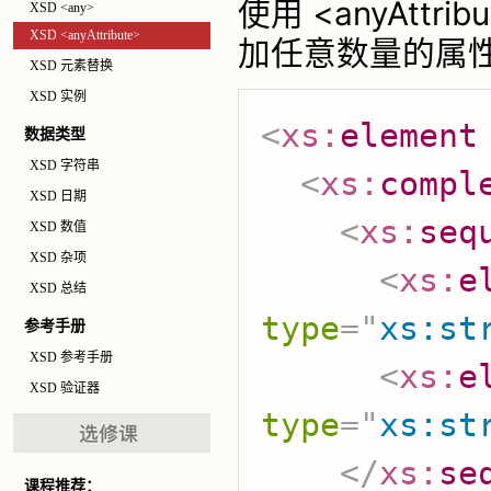
使用 <anyAttr
XSD <any>
XSD <anyAttribute>
加任意数量的属
XSD 元素替换
XSD 实例
<
xs:
element
数据类型
XSD 字符串
<
xs:
compl
XSD 日期
<
xs:
seq
XSD 数值
XSD 杂项
<
xs:
e
XSD 总结
type
=
"
xs:st
参考手册
XSD 参考手册
<
xs:
e
XSD 验证器
type
=
"
xs:st
</
xs:
se
课程推荐：