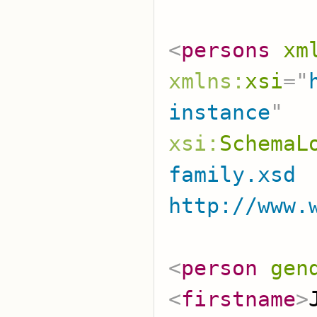
<
persons
xm
xmlns:
xsi
=
"
instance
"
xsi:
SchemaL
family.xsd

http://www.
<
person
gen
<
firstname
>