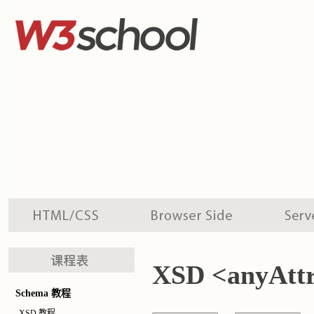
XSD <anyAtt
Schema 教程
XSD 教程