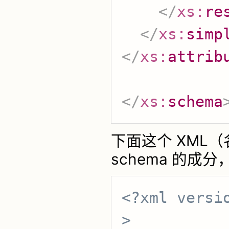
</
xs:
re
</
xs:
simp
</
xs:
attrib
</
xs:
schema
下面这个 XML（名
schema 的成分，"fa
<?xml versi
>