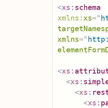
<
xs:
schema
xmlns:
xs
=
"
h
targetNames
xmlns
=
"
http
elementForm
<
xs:
attribu
<
xs:
simpl
<
xs:
res
<
xs:
p