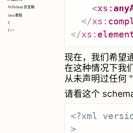
<
xs:
any
W3School 百宝箱
Java 教程
</
xs:
comp
C
C++
</
xs:
elemen
现在，我们希望通过 
在这种情况下我们
从未声明过任何 "g
请看这个 schema 
<?xml versi
>