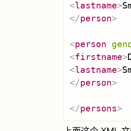
<
lastname
>
S
</
person
>
<
person
gen
<
firstname
>
<
lastname
>
S
</
person
>
</
persons
>
上面这个 XML 