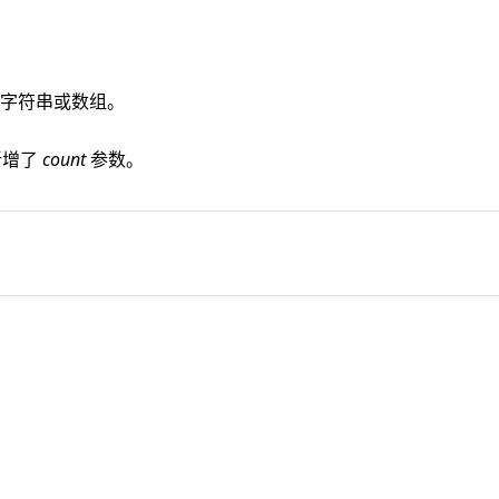
字符串或数组。
，新增了
count
参数。