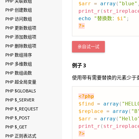
PHP 关联数组
$arr
=
array
(
"blue"
PHP 创建数组
print_r
(
str_ireplac
echo
"替换数：
$i
"
;
PHP 访问数组
?>
PHP 更新数组项
PHP 添加数组项
PHP 删除数组项
亲自试一试
PHP 数组排序
PHP 多维数组
例子 3
PHP 数组函数
使用带有需要替换的元素少于
PHP 超全局变量
PHP $GLOBALS
<?php
PHP $_SERVER
$find
=
array
(
"HELL
PHP $_REQUEST
$replace
=
array
(
"B
PHP $_POST
$arr
=
array
(
"Hello
print_r
(
str_ireplac
PHP $_GET
?>
PHP 正则表达式