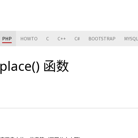
PHP
HOWTO
C
C++
C#
BOOTSTRAP
MYSQ
eplace() 函数