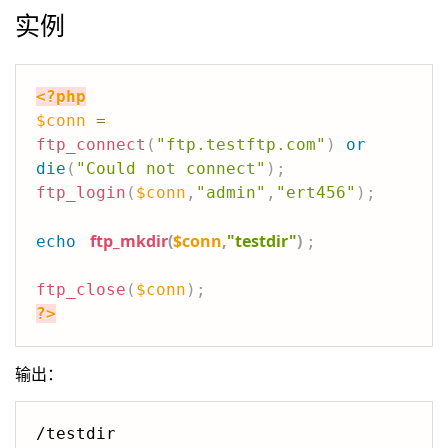
实例
<?php
$conn
=
ftp_connect
(
"ftp.testftp.com"
)
or
die
(
"Could not connect"
)
;
ftp_login
(
$conn
,
"admin"
,
"ert456"
)
;
ftp_mkdir
(
$conn
,
"testdir"
)
echo
;
ftp_close
(
$conn
)
;
?>
输出：