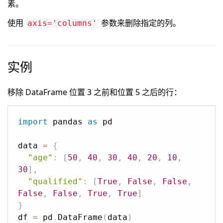
素。
使用
参数来删除指定的列。
axis='columns'
实例
移除 DataFrame 位置 3 之前和位置 5 之后的行：
import
 pandas 
as
 pd

data 
=
{
"age"
:
[
50
,
40
,
30
,
40
,
20
,
10
,
30
]
,
"qualified"
:
[
True
,
False
,
False
,
False
,
False
,
True
,
True
]
}
df 
=
 pd
.
DataFrame
(
data
)