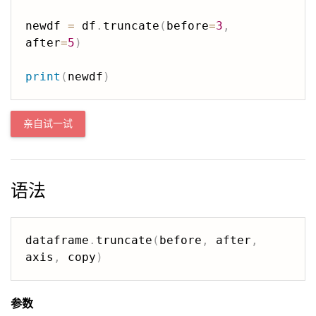
newdf 
=
 df
.
truncate
(
before
=
3
,
after
=
5
)
print
(
newdf
)
亲自试一试
语法
dataframe
.
truncate
(
before
,
 after
,
axis
,
 copy
)
参数