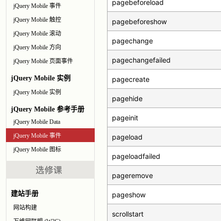
pagebeforeload
jQuery Mobile 事件
jQuery Mobile 触控
pagebeforeshow
jQuery Mobile 滚动
pagechange
jQuery Mobile 方向
pagechangefailed
jQuery Mobile 页面事件
jQuery Mobile 实例
pagecreate
jQuery Mobile 实例
pagehide
jQuery Mobile 参考手册
pageinit
jQuery Mobile Data
jQuery Mobile 事件
pageload
jQuery Mobile 图标
pageloadfailed
pageremove
建站手册
pageshow
网站构建
scrollstart