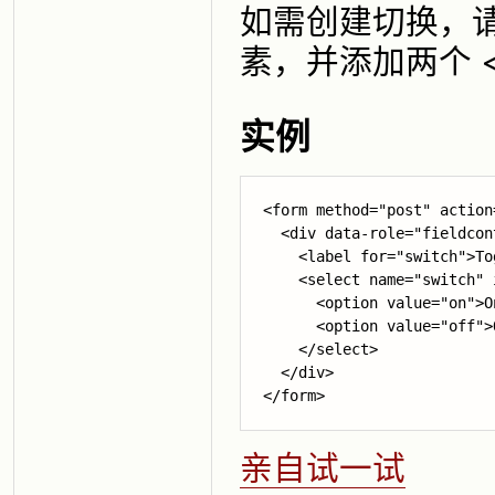
如需创建切换，请使用 d
素，并添加两个 <o
实例
<form method="post" action
  <div data-role="fieldcont
    <label for="switch">To
    <select name="switch" 
      <option value="on">O
      <option value="off">
    </select>

  </div>

亲自试一试