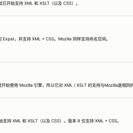
ox 就已开始支持 XML 和 XSLT（以及 CSS）。
析的 Expat，并支持 XML + CSS。Mozilla 同样支持命名空间。
就开始使用 Mozilla 引擎，所以它对 XML / XSLT 的支持与Mozilla是相同
始支持 XML 和 XSLT（以及 CSS）。版本 8 仅支持 XML + CSS。