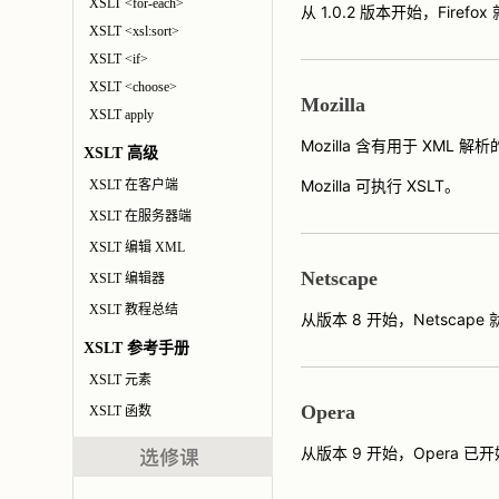
XSLT <for-each>
从 1.0.2 版本开始，Firef
XSLT <xsl:sort>
XSLT <if>
XSLT <choose>
Mozilla
XSLT apply
Mozilla 含有用于 XML 解
XSLT 高级
Mozilla 可执行 XSLT。
XSLT 在客户端
XSLT 在服务器端
XSLT 编辑 XML
Netscape
XSLT 编辑器
XSLT 教程总结
从版本 8 开始，Netscape 
XSLT 参考手册
XSLT 元素
Opera
XSLT 函数
从版本 9 开始，Opera 已开