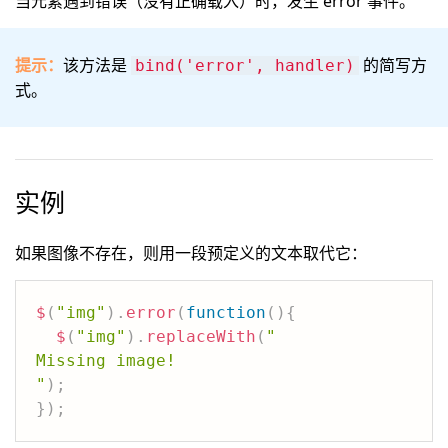
当元素遇到错误（没有正确载入）时，发生 error 事件。
提示：
该方法是
的简写方
bind('error', handler)
式。
实例
如果图像不存在，则用一段预定义的文本取代它：
$
(
"img"
)
.
error
(
function
(
)
{
$
(
"img"
)
.
replaceWith
(
"
Missing image!
"
)
;
}
)
;