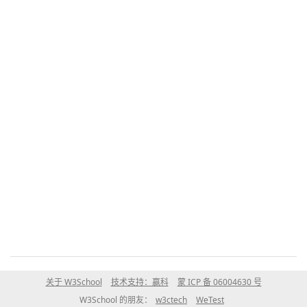
关于 W3School
技术支持：赢科
蒙 ICP 备 06004630 号
W3School 的朋友：
w3ctech
WeTest