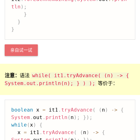
tln
)
;
}
}
}
亲自试一试
注意：
语法
while( it1.tryAdvance( (n) -> {
等价于：
System.out.println(n); } ) );
boolean
 x 
=
 it1
.
tryAdvance
(
(
n
)
->
{
System
.
out
.
println
(
n
)
;
}
)
;
while
(
x
)
{
  x 
=
 it1
.
tryAdvance
(
(
n
)
->
{
System
.
out
.
println
(
n
)
;
}
)
;