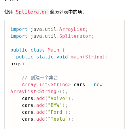
使用
遍历列表中的项：
Spliterator
import
java
.
util
.
ArrayList
;
import
java
.
util
.
Spliterator
;
public
class
Main
{
public
static
void
main
(
String
[
]
args
)
{
// 创建一个集合
ArrayList
<
String
>
 cars 
=
new
ArrayList
<
String
>
(
)
;
    cars
.
add
(
"Volvo"
)
;
    cars
.
add
(
"BMW"
)
;
    cars
.
add
(
"Ford"
)
;
    cars
.
add
(
"Tesla"
)
;