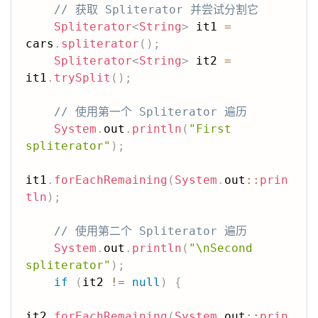
// 获取 Spliterator 并尝试分割它
Spliterator
<
String
>
 it1 
=
cars
.
spliterator
(
)
;
Spliterator
<
String
>
 it2 
=
it1
.
trySplit
(
)
;
// 使用第一个 Spliterator 遍历
System
.
out
.
println
(
"First 
spliterator"
)
;
it1
.
forEachRemaining
(
System
.
out
::
prin
tln
)
;
// 使用第二个 Spliterator 遍历
System
.
out
.
println
(
"\nSecond 
spliterator"
)
;
if
(
it2 
!=
null
)
{
it2
.
forEachRemaining
(
System
.
out
::
prin