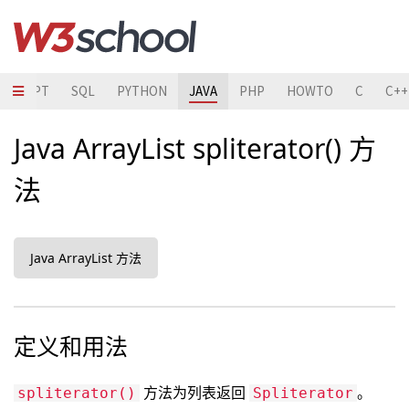
ASCRIPT
SQL
PYTHON
JAVA
PHP
HOWTO
C
C++
Java ArrayList spliterator() 方
法
Java ArrayList 方法
定义和用法
方法为列表返回
。
spliterator()
Spliterator