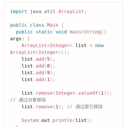
import
java
.
util
.
ArrayList
;
public
class
Main
{
public
static
void
main
(
String
[
]
args
)
{
ArrayList
<
Integer
>
 list 
=
new
ArrayList
<
Integer
>
(
)
;
    list
.
add
(
5
)
;
    list
.
add
(
8
)
;
    list
.
add
(
9
)
;
    list
.
add
(
1
)
;
    list
.
remove
(
Integer
.
valueOf
(
1
)
)
;
// 通过对象移除
    list
.
remove
(
1
)
;
// 通过索引移除
System
.
out
.
println
(
list
)
;