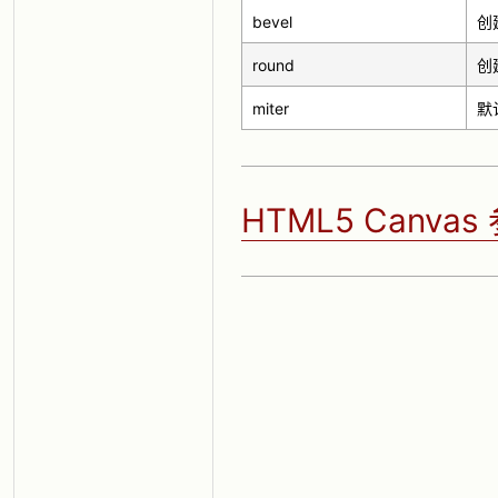
bevel
创
round
创
miter
默
HTML5 Canva