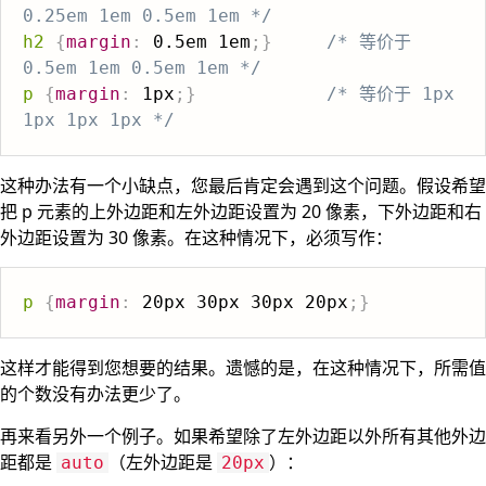
0.25em 1em 0.5em 1em */
h2
{
margin
:
 0.5em 1em
;
}
/* 等价于 
0.5em 1em 0.5em 1em */
p
{
margin
:
 1px
;
}
/* 等价于 1px 
1px 1px 1px */
这种办法有一个小缺点，您最后肯定会遇到这个问题。假设希望
把 p 元素的上外边距和左外边距设置为 20 像素，下外边距和右
外边距设置为 30 像素。在这种情况下，必须写作：
p
{
margin
:
 20px 30px 30px 20px
;
}
这样才能得到您想要的结果。遗憾的是，在这种情况下，所需值
的个数没有办法更少了。
再来看另外一个例子。如果希望除了左外边距以外所有其他外边
距都是
（左外边距是
）：
auto
20px