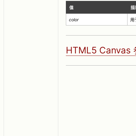
值
描
color
用
HTML5 Canva