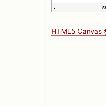
y
路
HTML5 Canva