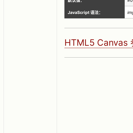
默认值：
#0
JavaScript 语法：
im
HTML5 Canva