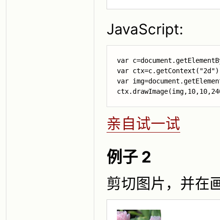
JavaScript:
var c=document.getElementB
var ctx=c.getContext("2d");
ctx.drawImage(img,10,10,24
亲自试一试
例子 2
剪切图片，并在