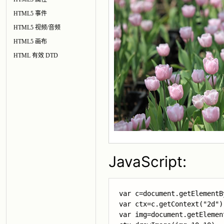
HTML5 事件
HTML5 视频/音频
HTML5 画布
HTML 有效 DTD
JavaScript:
var c=document.getElementB
var ctx=c.getContext("2d");