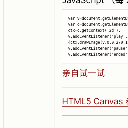
var v=document.getElementB
var c=document.getElementB
ctx=c.getContext('2d');

v.addEventListener('play',
{
ctx.drawImage(v,0,0,270,1
v.addEventListener('pause'
亲自试一试
HTML5 Canva