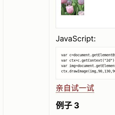
JavaScript:
var c=document.getElementB
var ctx=c.getContext("2d");
ctx.drawImage(img,90,130,9
亲自试一试
例子 3