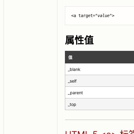
<a target="
value
">
属性值
值
_blank
_self
_parent
_top