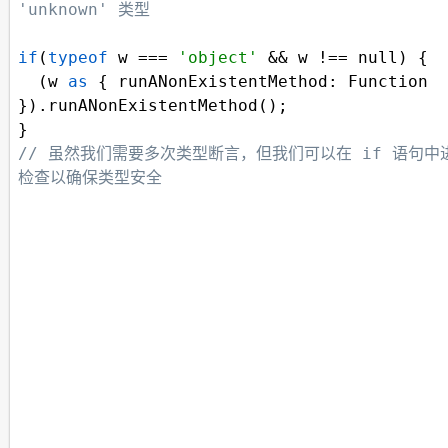
'unknown' 类型
if
(
typeof
w
===
'object'
&&
w
!==
null
) {
  (
w
as
 { 
runANonExistentMethod
: 
Function
}).
runANonExistentMethod
(); 
} 
// 虽然我们需要多次类型断言，但我们可以在 if 语句中
检查以确保类型安全