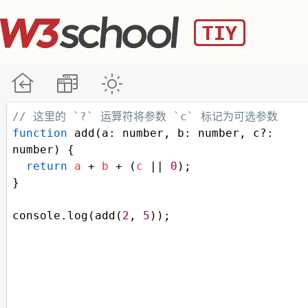
// 这里的 `?` 运算符将参数 `c` 标记为可选参数
function
add
(
a
: 
number
, 
b
: 
number
, 
c
?
: 
number
) {
return
a
+
b
+
 (
c
||
0
);
}
console
.
log
(
add
(
2
, 
5
));