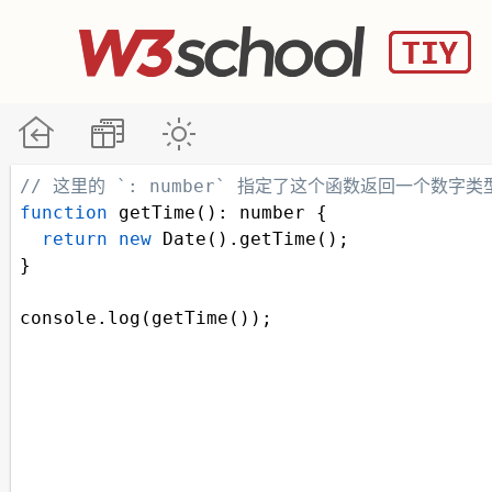
// 这里的 `: number` 指定了这个函数返回一个数字类
function
getTime
(): 
number
 {
return
new
Date
().
getTime
();
}
console
.
log
(
getTime
());