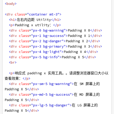
<
body
>
<
div
class
=
"container mt-3"
>
<
h1
>
左右内边距 Utility
</
h1
>
<
p
>
Padding x utility：
</
p
>
<
div
class
=
"px-0 bg-warning"
>
Padding X 0
</
div
>
<
div
class
=
"px-1 bg-success"
>
Padding X 1
</
div
>
<
div
class
=
"px-2 bg-danger"
>
Padding X 2
</
div
>
<
div
class
=
"px-3 bg-primary"
>
Padding X 3
</
div
>
<
div
class
=
"px-4 bg-light"
>
Padding X 4
</
div
>
<
div
class
=
"px-5 bg-info"
>
Padding X 5
</
div
>
<
br
>
<
p
>
响应式 padding x 实用工具。。请调整浏览器窗口大小以
查看效果：
</
p
>
<
div
class
=
"px-sm-5 bg-warning"
>
在 SM 屏幕上的 
Padding X 5
</
div
>
<
div
class
=
"px-md-5 bg-success"
>
在 MD 屏幕上的 
Padding X 5
</
div
>
<
div
class
=
"px-lg-5 bg-danger"
>
在 LG 屏幕上的 
Padding X 5
</
div
>