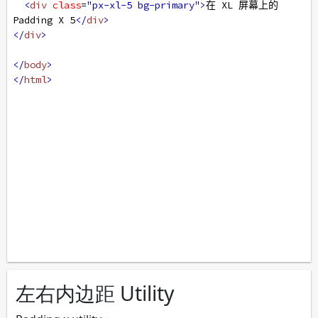
<
div
class
=
"px-xl-5 bg-primary"
>
在 XL 屏幕上的 
Padding X 5
</
div
>
</
div
>
</
body
>
</
html
>