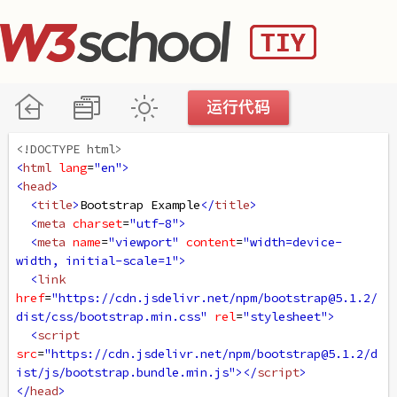
<!DOCTYPE html>
<
html
lang
=
"en"
>
<
head
>
<
title
>
Bootstrap Example
</
title
>
<
meta
charset
=
"utf-8"
>
<
meta
name
=
"viewport"
content
=
"width=device-
width, initial-scale=1"
>
<
link
href
=
"https://cdn.jsdelivr.net/npm/bootstrap@5.1.2/
dist/css/bootstrap.min.css"
rel
=
"stylesheet"
>
<
script
src
=
"https://cdn.jsdelivr.net/npm/bootstrap@5.1.2/d
ist/js/bootstrap.bundle.min.js"
></
script
>
</
head
>