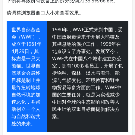
</
div
>
</
div
>
</
div
>
</
div
>
</
body
>
</
html
>