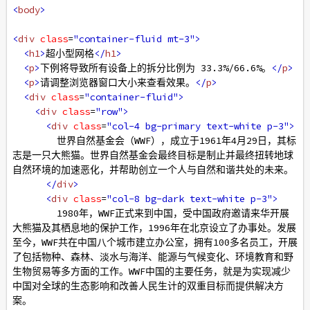
<
body
>
<
div
class
=
"container-fluid mt-3"
>
<
h1
>
超小型网格
</
h1
>
<
p
>
下例将导致所有设备上的拆分比例为 33.3%/66.6%。
</
p
>
<
p
>
请调整浏览器窗口大小来查看效果。
</
p
>
<
div
class
=
"container-fluid"
>
<
div
class
=
"row"
>
<
div
class
=
"col-4 bg-primary text-white p-3"
>
        世界自然基金会（WWF），成立于1961年4月29日，其标
志是一只大熊猫。世界自然基金会最终目标是制止并最终扭转地球
自然环境的加速恶化，并帮助创立一个人与自然和谐共处的未来。
</
div
>
<
div
class
=
"col-8 bg-dark text-white p-3"
>
        1980年，WWF正式来到中国，受中国政府邀请来华开展
大熊猫及其栖息地的保护工作，1996年在北京设立了办事处。发展
至今，WWF共在中国八个城市建立办公室，拥有100多名员工，开展
了包括物种、森林、淡水与海洋、能源与气候变化、环境教育和野
生物贸易等多方面的工作。WWF中国的主要任务，就是为实现减少
中国对全球的生态影响和改善人民生计的双重目标而提供解决方
案。