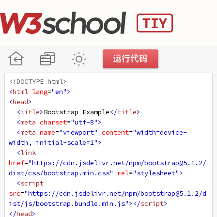
<!DOCTYPE html>
<
html
lang
=
"en"
>
<
head
>
<
title
>
Bootstrap Example
</
title
>
<
meta
charset
=
"utf-8"
>
<
meta
name
=
"viewport"
content
=
"width=device-
width, initial-scale=1"
>
<
link
href
=
"https://cdn.jsdelivr.net/npm/bootstrap@5.1.2/
dist/css/bootstrap.min.css"
rel
=
"stylesheet"
>
<
script
src
=
"https://cdn.jsdelivr.net/npm/bootstrap@5.1.2/d
ist/js/bootstrap.bundle.min.js"
></
script
>
</
head
>