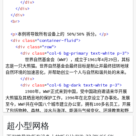
</
div
>
</
div
>
</
div
>
<
br
>
<
p
>
本例将导致所有设备上的 50%/50% 拆分。
</
p
>
<
div
class
=
"container-fluid"
>
<
div
class
=
"row"
>
<
div
class
=
"col-6 bg-primary text-white p-3"
>
        世界自然基金会（WWF），成立于1961年4月29日，其标
志是一只大熊猫。世界自然基金会最终目标是制止并最终扭转地球
自然环境的加速恶化，并帮助创立一个人与自然和谐共处的未来。
</
div
>
<
div
class
=
"col-6 bg-dark text-white p-3"
>
        1980年，WWF正式来到中国，受中国政府邀请来华开展
大熊猫及其栖息地的保护工作，1996年在北京设立了办事处。发展
至今，WWF共在中国八个城市建立办公室，拥有100多名员工，开展
了包括物种、森林、淡水与海洋、能源与气候变化、环境教育和野
生物贸易等多方面的工作。WWF中国的主要任务，就是为实现减少
中国对全球的生态影响和改善人民生计的双重目标而提供解决方
案。