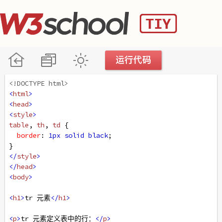
<!DOCTYPE html>
<
html
>
<
head
>
<
style
>
table
, 
th
, 
td
 {
border
: 
1px
solid
black
;
}
</
style
>
</
head
>
<
body
>
<
h1
>
tr 元素
</
h1
>
<
p
>
tr 元素定义表中的行：
</
p
>