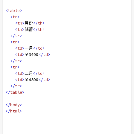
<
table
>
<
tr
>
<
th
>
月份
</
th
>
<
th
>
储蓄
</
th
>
</
tr
>
<
tr
>
<
td
>
一月
</
td
>
<
td
>
￥3400
</
td
>
</
tr
>
<
tr
>
<
td
>
二月
</
td
>
<
td
>
￥4500
</
td
>
</
tr
>
</
table
>
</
body
>
</
html
>