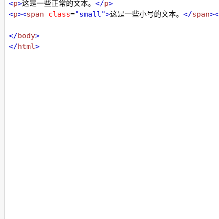
<
p
>
这是一些正常的文本。
</
p
>
<
p
><
span
class
=
"small"
>
这是一些小号的文本。
</
span
><
</
body
>
</
html
>