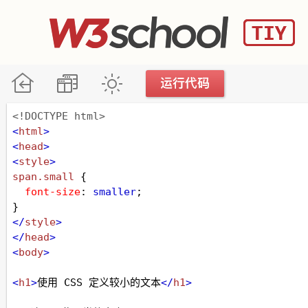
<!DOCTYPE html>
<
html
>
<
head
>
<
style
>
span
.small
 {
font-size
: 
smaller
;
}
</
style
>
</
head
>
<
body
>
<
h1
>
使用 CSS 定义较小的文本
</
h1
>