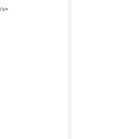
/
p
>