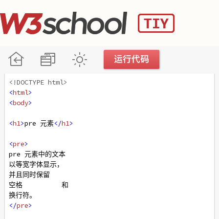
<!DOCTYPE html>
<
html
>
<
body
>
<
h1
>
pre 元素
</
h1
>
<
pre
>
pre 元素中的文本
以等宽字体显示，
并且同时保留
空格          和
换行符。
</
pre
>