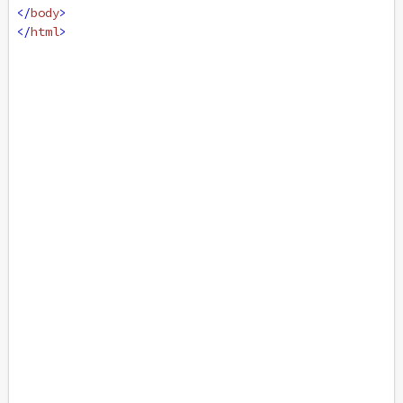
</
body
>
</
html
>