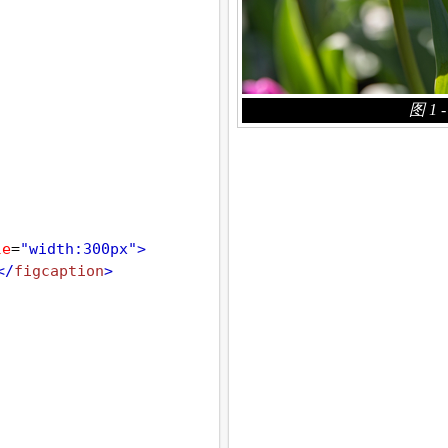
le
=
"width:300px"
>
</
figcaption
>