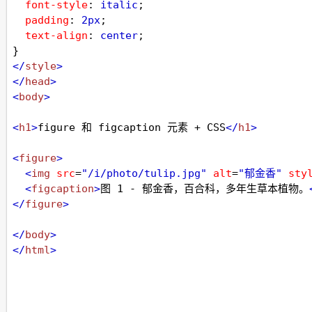
font-style
: 
italic
;
padding
: 
2px
;
text-align
: 
center
;
}
</
style
>
</
head
>
<
body
>
<
h1
>
figure 和 figcaption 元素 + CSS
</
h1
>
<
figure
>
<
img
src
=
"/i/photo/tulip.jpg"
alt
=
"郁金香"
sty
<
figcaption
>
图 1 - 郁金香，百合科，多年生草本植物。
</
figure
>
</
body
>
</
html
>