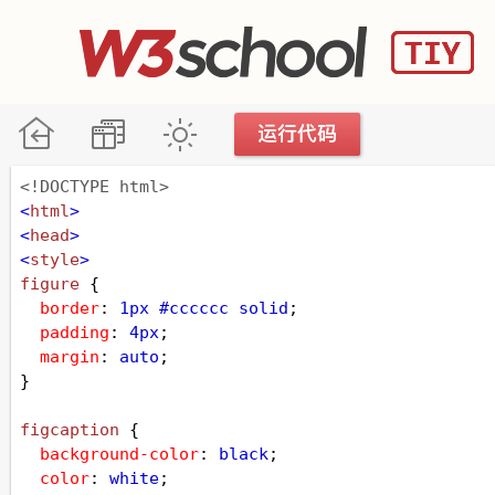
<!DOCTYPE html>
<
html
>
<
head
>
<
style
>
figure
 {
border
: 
1px
#cccccc
solid
;
padding
: 
4px
;
margin
: 
auto
;
}
figcaption
 {
background-color
: 
black
;
color
: 
white
;