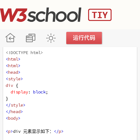
<!DOCTYPE html>
<
html
>
<
html
>
<
head
>
<
style
>
div
 { 
display
: 
block
;
}
</
style
>
</
head
>
<
body
>
<
p
>
div 元素显示如下：
</
p
>