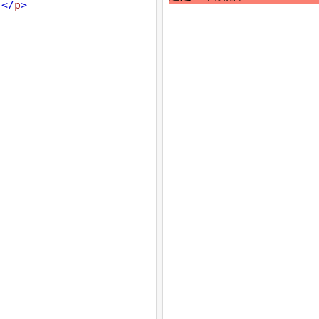
：
</
p
>