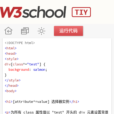
<!DOCTYPE html>
<
html
>
<
head
>
<
style
>
div
[
class
^=
"test"
] {
background
: 
salmon
;
}
</
style
>
</
head
>
<
body
>
<
h1
>
[attribute^=value] 选择器实例
</
h1
>
<
p
>
为所有 class 属性值以 "test" 开头的 div 元素设置背景