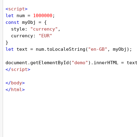
<
script
>
let
num
=
1000000
;
const
myObj
=
 {
style
: 
"currency"
,
currency
: 
"EUR"
}
let
text
=
num
.
toLocaleString
(
"en-GB"
, 
myObj
);
document
.
getElementById
(
"demo"
).
innerHTML
=
tex
</
script
>
</
body
>
</
html
>