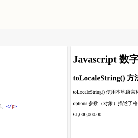
回。
</
p
>