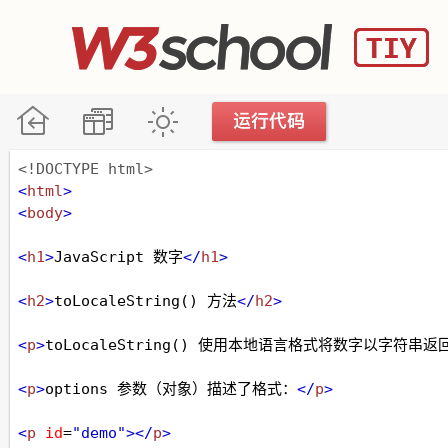
<!DOCTYPE html>
<
html
>
<
body
>
<
h1
>
JavaScript 数字
</
h1
>
<
h2
>
toLocaleString() 方法
</
h2
>
<
p
>
toLocaleString() 使用本地语言格式将数字以字符串返
<
p
>
options 参数（对象）描述了格式：
</
p
>
<
p
id
=
"demo"
></
p
>