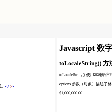
回。
</
p
>