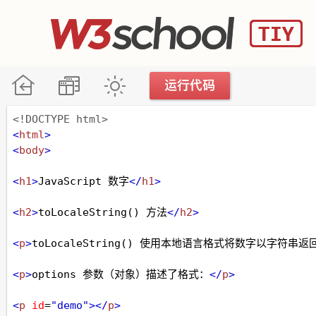
<!DOCTYPE html>
<
html
>
<
body
>
<
h1
>
JavaScript 数字
</
h1
>
<
h2
>
toLocaleString() 方法
</
h2
>
<
p
>
toLocaleString() 使用本地语言格式将数字以字符串返
<
p
>
options 参数（对象）描述了格式：
</
p
>
<
p
id
=
"demo"
></
p
>