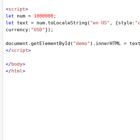
<
script
>
let
num
=
1000000
;
let
text
=
num
.
toLocaleString
(
"en-US"
, {
style
:
"
currency
:
"USD"
});
document
.
getElementById
(
"demo"
).
innerHTML
=
tex
</
script
>
</
body
>
</
html
>