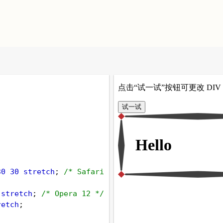
30
30
stretch
; 
/* Safari 
stretch
; 
/* Opera 12 */
retch
;