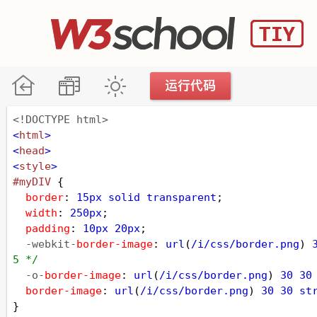
<!DOCTYPE html>
<
html
>
<
head
>
<
style
>
#myDIV
 {
border
: 
15px
solid
transparent
;
width
: 
250px
;
padding
: 
10px
20px
;
-webkit-
border-image
: 
url
(
/i/css/border.png
) 
5 */
-o-
border-image
: 
url
(
/i/css/border.png
) 
30
30
border-image
: 
url
(
/i/css/border.png
) 
30
30
st
}