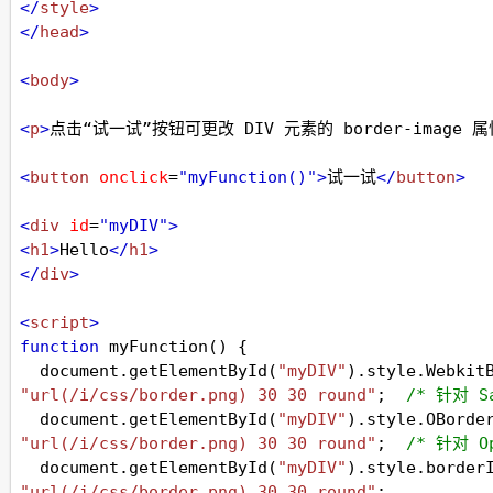
</
style
>
</
head
>
<
body
>
<
p
>
点击“试一试”按钮可更改 DIV 元素的 border-image 
<
button
onclick
=
"myFunction()"
>
试一试
</
button
>
<
div
id
=
"myDIV"
>
<
h1
>
Hello
</
h1
>
</
div
>
<
script
>
function
myFunction
() {
document
.
getElementById
(
"myDIV"
).
style
.
Webkit
"url(/i/css/border.png) 30 30 round"
;  
/* 针对 S
document
.
getElementById
(
"myDIV"
).
style
.
OBorde
"url(/i/css/border.png) 30 30 round"
;  
/* 针对 O
document
.
getElementById
(
"myDIV"
).
style
.
border
"url(/i/css/border.png) 30 30 round"
;