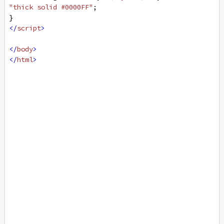
"thick solid #0000FF"
;
}
</
script
>
</
body
>
</
html
>