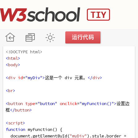
<!DOCTYPE html>
<
html
>
<
body
>
<
div
id
=
"myDiv"
>
这是一个 div 元素。
</
div
>
<
br
>
<
button
type
=
"button"
onclick
=
"myFunction()"
>
设置边
框
</
button
>
<
script
>
function
myFunction
() {
document
.
getElementById
(
"myDiv"
).
style
.
border
=