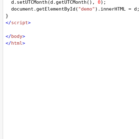
d
.
setUTCMonth
(
d
.
getUTCMonth
(), 
0
);
document
.
getElementById
(
"demo"
).
innerHTML
=
d
}
</
script
>
</
body
>
</
html
>