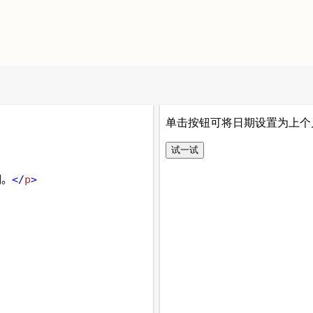
期。
</
p
>