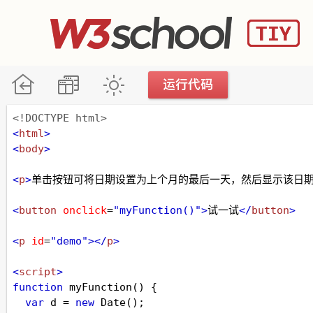
<!DOCTYPE html>
<
html
>
<
body
>
<
p
>
单击按钮可将日期设置为上个月的最后一天，然后显示该日
<
button
onclick
=
"myFunction()"
>
试一试
</
button
>
<
p
id
=
"demo"
></
p
>
<
script
>
function
myFunction
() {
var
d
=
new
Date
();