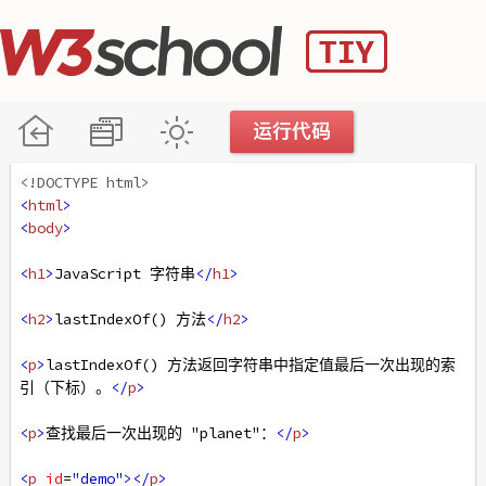
<!DOCTYPE html>
<
html
>
<
body
>
<
h1
>
JavaScript 字符串
</
h1
>
<
h2
>
lastIndexOf() 方法
</
h2
>
<
p
>
lastIndexOf() 方法返回字符串中指定值最后一次出现的索
引（下标）。
</
p
>
<
p
>
查找最后一次出现的 "planet"：
</
p
>
<
p
id
=
"demo"
></
p
>