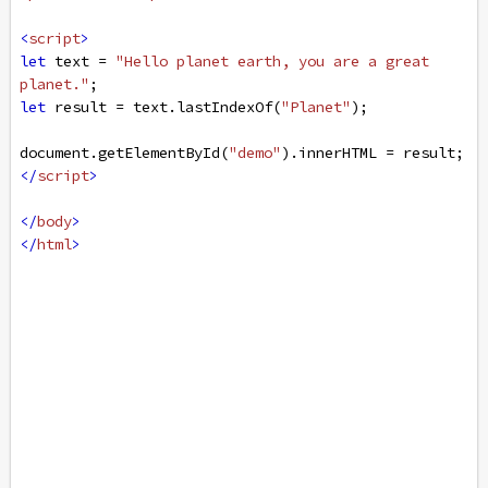
<
script
>
let
text
=
"Hello planet earth, you are a great 
planet."
;
let
result
=
text
.
lastIndexOf
(
"Planet"
);
document
.
getElementById
(
"demo"
).
innerHTML
=
result
;
</
script
>
</
body
>
</
html
>