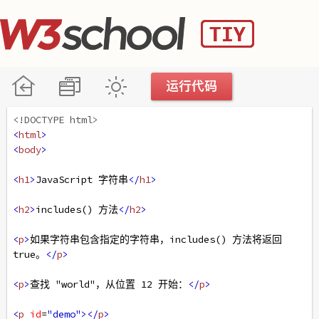
<!DOCTYPE html>
<
html
>
<
body
>
<
h1
>
JavaScript 字符串
</
h1
>
<
h2
>
includes() 方法
</
h2
>
<
p
>
如果字符串包含指定的字符串，includes() 方法将返回 
true。
</
p
>
<
p
>
查找 "world"，从位置 12 开始：
</
p
>
<
p
id
=
"demo"
></
p
>