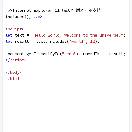
<
p
>
Internet Explorer 11（或更早版本）不支持 
includes()。
</
p
>
<
script
>
let
text
=
"Hello world, welcome to the universe."
;
let
result
=
text
.
includes
(
"world"
, 
12
);
document
.
getElementById
(
"demo"
).
innerHTML
=
result
; 
</
script
>
</
body
>
</
html
>