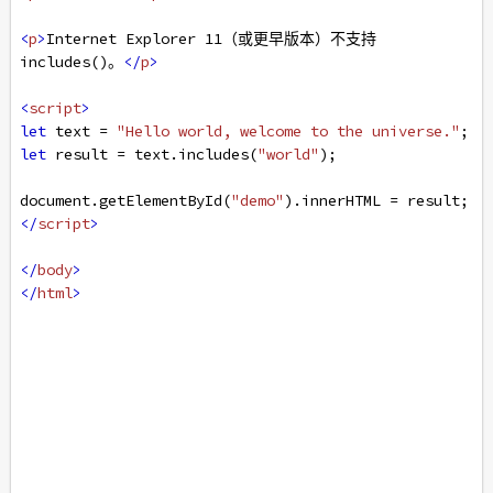
<
p
>
Internet Explorer 11（或更早版本）不支持 
includes()。
</
p
>
<
script
>
let
text
=
"Hello world, welcome to the universe."
;
let
result
=
text
.
includes
(
"world"
);
document
.
getElementById
(
"demo"
).
innerHTML
=
result
;
</
script
>
</
body
>
</
html
>