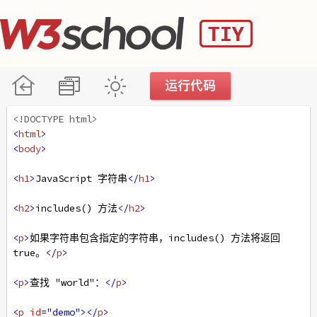
<!DOCTYPE html>
<
html
>
<
body
>
<
h1
>
JavaScript 字符串
</
h1
>
<
h2
>
includes() 方法
</
h2
>
<
p
>
如果字符串包含指定的字符串，includes() 方法将返回 
true。
</
p
>
<
p
>
查找 "world"：
</
p
>
<
p
id
=
"demo"
></
p
>