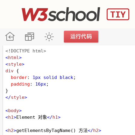
<!DOCTYPE html>
<
html
>
<
style
>
div
 {
border
: 
1px
solid
black
;
padding
: 
16px
;
}
</
style
>
<
body
>
<
h1
>
Element 对象
</
h1
>
<
h2
>
getElementsByTagName() 方法
</
h2
>