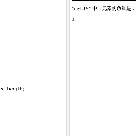
);
;
es
.
length
;