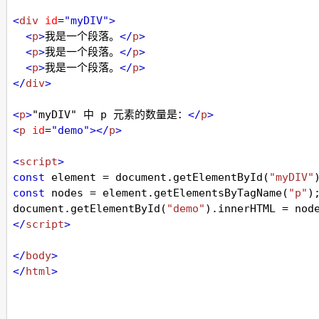
<
div
id
=
"myDIV"
>
<
p
>
我是一个段落。
</
p
>
<
p
>
我是一个段落。
</
p
>
<
p
>
我是一个段落。
</
p
>
</
div
>
<
p
>
"myDIV" 中 p 元素的数量是：
</
p
>
<
p
id
=
"demo"
></
p
>
<
script
>
const
element
=
document
.
getElementById
(
"myDIV"
const
nodes
=
element
.
getElementsByTagName
(
"p"
)
document
.
getElementById
(
"demo"
).
innerHTML
=
nod
</
script
>
</
body
>
</
html
>