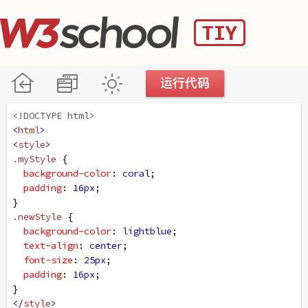
<!DOCTYPE html>
<
html
>
<
style
>
.myStyle
 {
background-color
: 
coral
;
padding
: 
16px
;
}
.newStyle
 {
background-color
: 
lightblue
;
text-align
: 
center
;
font-size
: 
25px
;
padding
: 
16px
;
}
</
style
>