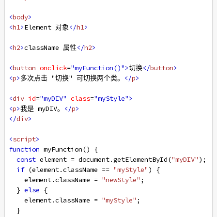
<
body
>
<
h1
>
Element 对象
</
h1
>
<
h2
>
className 属性
</
h2
>
<
button
onclick
=
"myFunction()"
>
切换
</
button
>
<
p
>
多次点击 "切换" 可切换两个类。
</
p
>
<
div
id
=
"myDIV"
class
=
"myStyle"
>
<
p
>
我是 myDIV。
</
p
>
</
div
>
<
script
>
function
myFunction
() {
const
element
=
document
.
getElementById
(
"myDIV"
);
if
 (
element
.
className
==
"myStyle"
) {
element
.
className
=
"newStyle"
;
  } 
else
 {
element
.
className
=
"myStyle"
;
  }