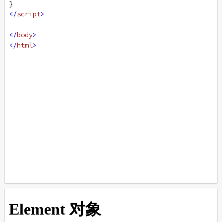
}
</
script
>
</
body
>
</
html
>