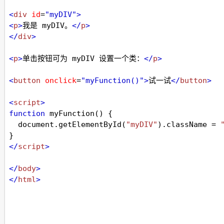
<
div
id
=
"myDIV"
>
<
p
>
我是 myDIV。
</
p
>
</
div
>
<
p
>
单击按钮可为 myDIV 设置一个类：
</
p
>
<
button
onclick
=
"myFunction()"
>
试一试
</
button
>
<
script
>
function
myFunction
() {
document
.
getElementById
(
"myDIV"
).
className
=
}
</
script
>
</
body
>
</
html
>