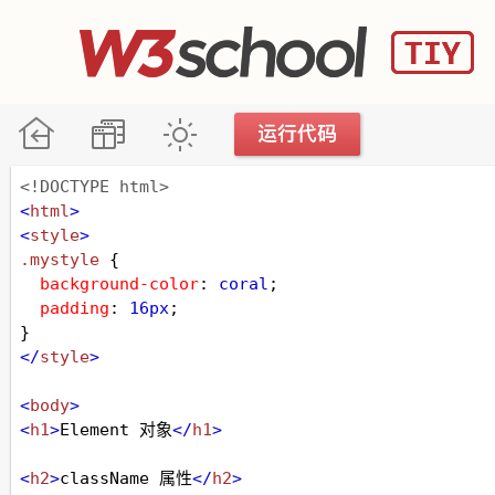
<!DOCTYPE html>
<
html
>
<
style
>
.mystyle
 {
background-color
: 
coral
;
padding
: 
16px
;
}
</
style
>
<
body
>
<
h1
>
Element 对象
</
h1
>
<
h2
>
className 属性
</
h2
>