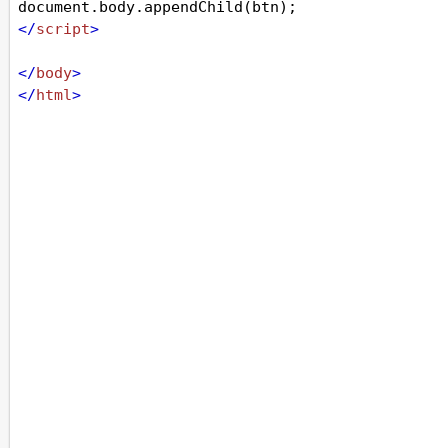
document
.
body
.
appendChild
(
btn
);
</
script
>
</
body
>
</
html
>