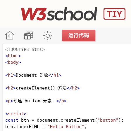
<!DOCTYPE html>
<
html
>
<
body
>
<
h1
>
Document 对象
</
h1
>
<
h2
>
createElement() 方法
</
h2
>
<
p
>
创建 button 元素：
</
p
>
<
script
>
const
btn
=
document
.
createElement
(
"button"
);
btn
.
innerHTML
=
"Hello Button"
;