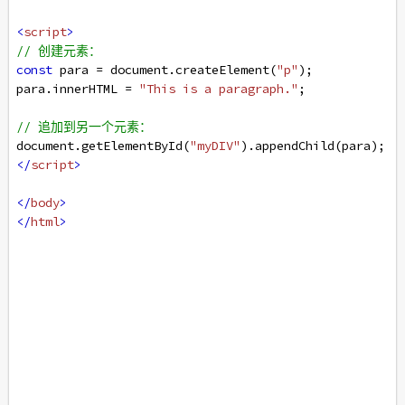
<
script
>
// 创建元素：
const
para
=
document
.
createElement
(
"p"
);
para
.
innerHTML
=
"This is a paragraph."
;
// 追加到另一个元素：
document
.
getElementById
(
"myDIV"
).
appendChild
(
para
);
</
script
>
</
body
>
</
html
>