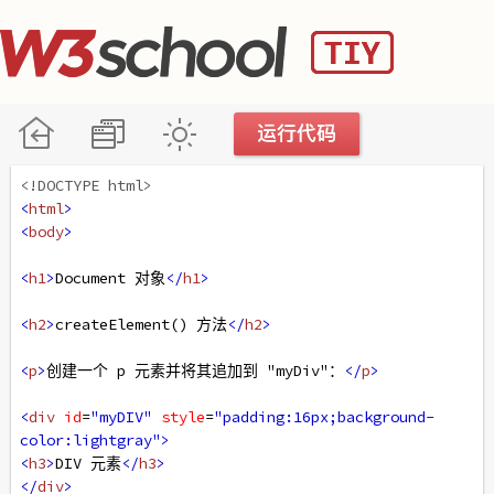
<!DOCTYPE html>
<
html
>
<
body
>
<
h1
>
Document 对象
</
h1
>
<
h2
>
createElement() 方法
</
h2
>
<
p
>
创建一个 p 元素并将其追加到 "myDiv"：
</
p
>
<
div
id
=
"myDIV"
style
=
"padding:16px;background-
color:lightgray"
>
<
h3
>
DIV 元素
</
h3
>
</
div
>