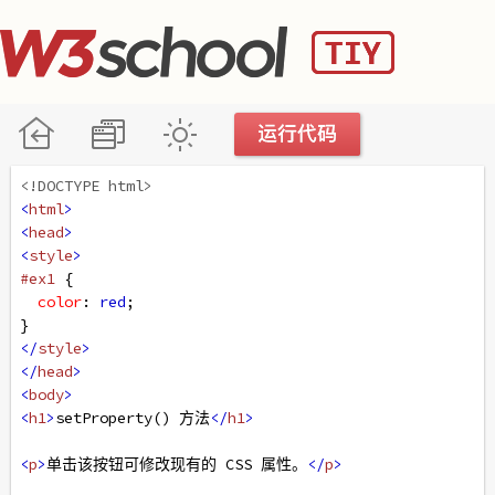
<!DOCTYPE html>
<
html
>
<
head
>
<
style
>
#ex1
 {
color
: 
red
;
}
</
style
>
</
head
>
<
body
>
<
h1
>
setProperty() 方法
</
h1
>
<
p
>
单击该按钮可修改现有的 CSS 属性。
</
p
>