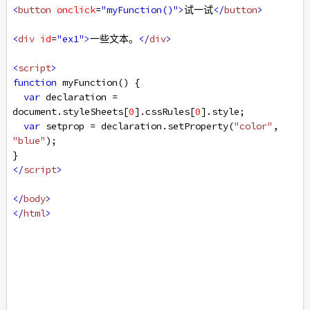
<
button
onclick
=
"myFunction()"
>
试一试
</
button
>
<
div
id
=
"ex1"
>
一些文本。
</
div
>
<
script
>
function
myFunction
() {
var
declaration
=
document
.
styleSheets
[
0
].
cssRules
[
0
].
style
;
var
setprop
=
declaration
.
setProperty
(
"color"
, 
"blue"
);
}
</
script
>
</
body
>
</
html
>