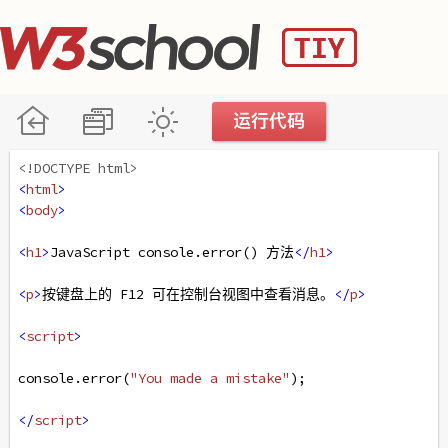
<!DOCTYPE html>
<
html
>
<
body
>
<
h1
>
JavaScript console.error() 方法
</
h1
>
<
p
>
按键盘上的 F12 可在控制台视图中查看消息。
</
p
>
<
script
>
console
.
error
(
"You made a mistake"
);
</
script
>