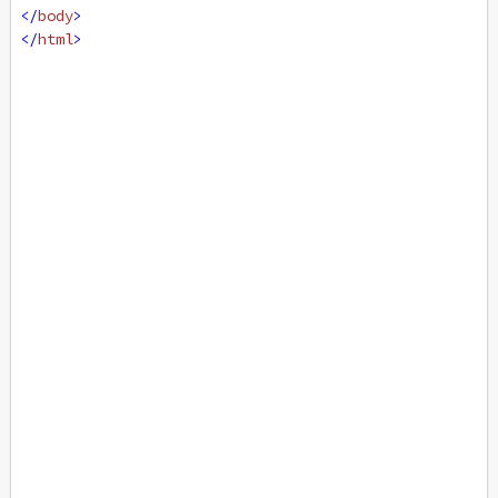
</
body
>
</
html
>