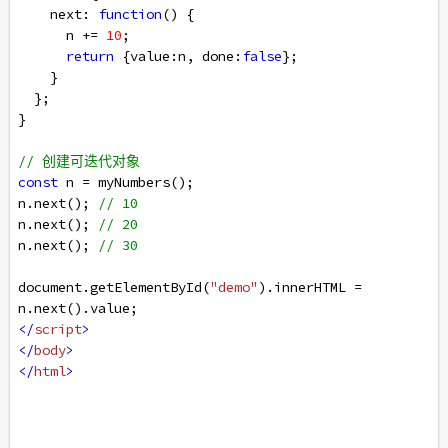
next
: 
function
() {
n
+=
10
;
return
 {
value
:
n
, 
done
:
false
};
    }
  };
}
// 创建可迭代对象
const
n
=
myNumbers
();
n
.
next
(); 
// 10
n
.
next
(); 
// 20
n
.
next
(); 
// 30
document
.
getElementById
(
"demo"
).
innerHTML
=
n
.
next
().
value
;
</
script
>
</
body
>
</
html
>