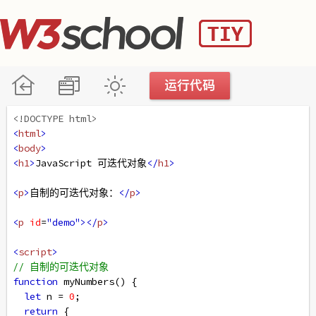
<!DOCTYPE html>
<
html
>
<
body
>
<
h1
>
JavaScript 可迭代对象
</
h1
>
<
p
>
自制的可迭代对象：
</
p
>
<
p
id
=
"demo"
></
p
>
<
script
>
// 自制的可迭代对象
function
myNumbers
() {
let
n
=
0
;
return
 {